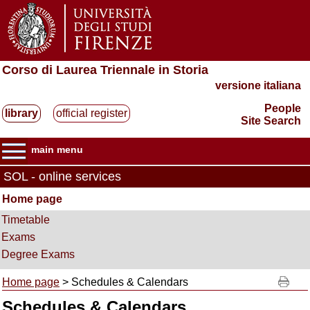
Corso di Laurea Triennale in Storia
versione italiana
People
library
official register
Site Search
main menu
SOL - online services
Home page
Timetable
Exams
Degree Exams
Home page
> Schedules & Calendars
Schedules & Calendars