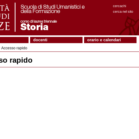
cercachi
cerca nel sito
docenti
orario e calendari
 Accesso rapido
so rapido