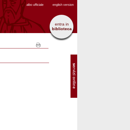
albo ufficiale
english version
entra in
biblioteca
SOL
-
Servizi
online