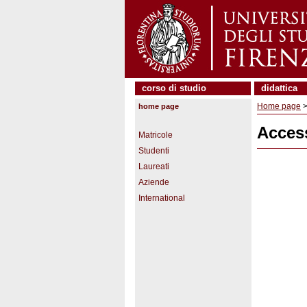
corso di studio
didattica
Home page
>
home page
Acces
Matricole
Studenti
Laureati
Aziende
International