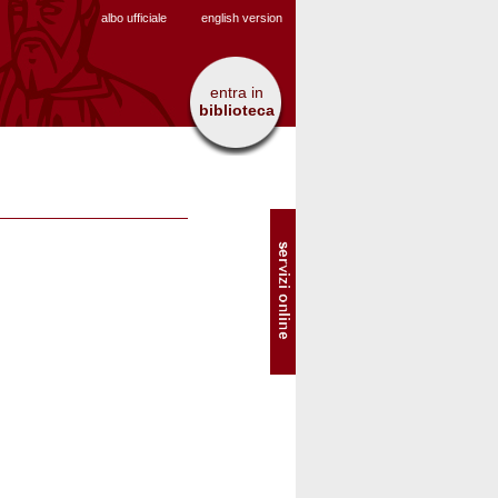
albo ufficiale
english version
entra in
biblioteca
SOL
-
Servizi
online