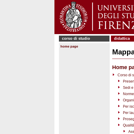
corso di studio
didattica
home page
Mappa 
Home p
Corso di s
Presen
Sedi e 
Norme 
Organi
Per isc
Per la
Proseg
Qualit
Ass