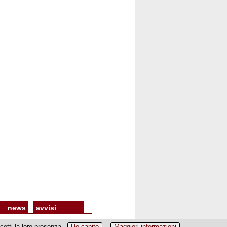
news
avvisi
etti la loro presenza.
Ho capito
Maggiori informazioni