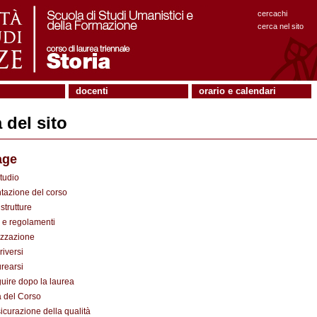
cercachi
cerca nel sito
docenti
orario e calendari
del sito
age
tudio
tazione del corso
strutture
e regolamenti
zzazione
riversi
urearsi
uire dopo la laurea
à del Corso
icurazione della qualità