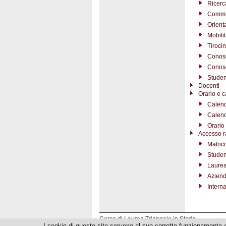
Ricerc
Commi
Orient
Mobili
Tirocin
Conosc
Conosc
Studen
Docenti
Orario e c
Calend
Calend
Orario 
Accesso r
Matric
Studen
Laurea
Azien
Interna
Corso di Laurea Triennale in Storia
I cookie di questo sito servono al suo corretto funzionamento 