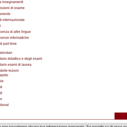
a insegnamenti
ssioni di esame
amento
tà internazionale
i
enza di altre lingue
enze informatiche
ti part-time
alendari
ario didattico e degli esami
ario esami di laurea
delle lezioni
apido
ole
ti
ti
de
tional
e non raccolgono alcuna tua informazione personale. Se navighi su di esso acc