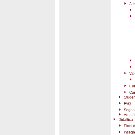
Att
Val
Com
Car
Student
FAQ
Segnal
Area r
Didattica
Piani d
Insegn